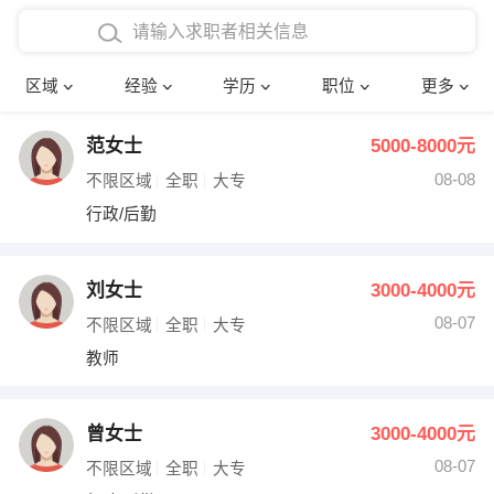
在校学生工作经验
本科
行政后勤
建筑装潢
确定
区域
经验
学历
职位
更多
三年以上工作经验
硕士
销售岗位
教师
范女士
5000-8000元
四年以上工作经验
博士
文员
护士
08-08
不限区域
全职
大专
五年以上工作经验
财务会计
传单派发
行政/后勤
十年以上工作经验
超市零售
促销导购
刘女士
3000-4000元
网络IT
保健按摩
08-07
不限区域
全职
大专
教师
快递员
前台接待
收银员
技术员/工程师
曾女士
3000-4000元
08-07
水电/机修
部门经理
不限区域
全职
大专