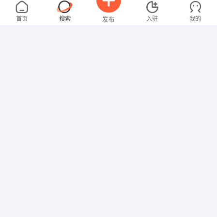
沈女士
3000-4000元
08-06
不限区域
全职
大专
首页
搜索
入驻
我的
发布
文员
聂女士
2000-3000元
08-06
不限区域
全职
招聘信息
求职简历
家政/保安
钟女士
3000-4000元
08-06
不限区域
全职
大专
行政/后勤
邓先生
5000-8000元
08-06
不限区域
全职
高中