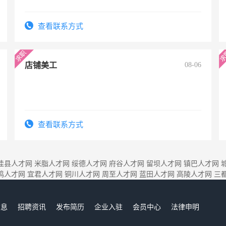
查看联系方式
店铺美工
08-06
查看联系方式
佳县人才网
米脂人才网
绥德人才网
府谷人才网
留坝人才网
镇巴人才网
鸡人才网
宜君人才网
铜川人才网
周至人才网
蓝田人才网
高陵人才网
三
信息
招聘资讯
发布简历
企业入驻
会员中心
法律申明
们