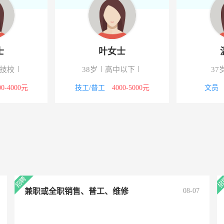
士
叶女士
/技校
38岁
高中以下
37
00-4000元
技工/普工
4000-5000元
文员
兼职或全职销售、普工、维修
08-07