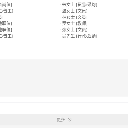
售岗位]
· 朱女士 [贸易/采购]
工/普工]
· 温女士 [文员]
员]
· 林女士 [文员]
他职位]
· 罗女士 [教师]
他职位]
· 张女士 [文员]
工/普工]
· 吴先生 [行政/后勤]
更多