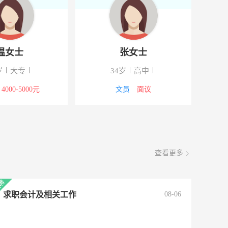
温女士
张女士
岁
大专
34岁
高中
4000-5000元
文员
面议
查看更多
求职会计及相关工作
08-06